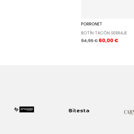
PORRONET
BOTÍN TACÓN SERRAJE
Precio
Precio
60,00 €
94,95 €
base