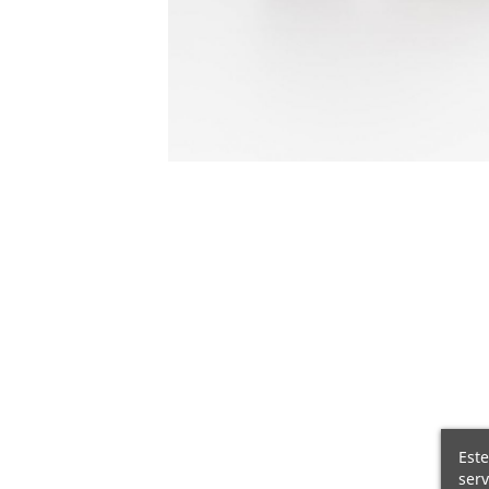
Este
serv