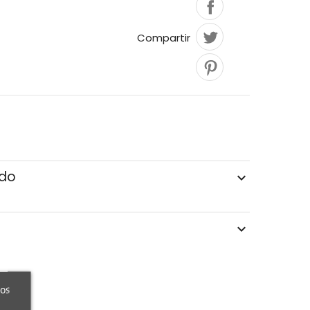
Compartir
ado
ros