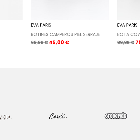
EVA PARIS
EVA PARIS
BOTINES CAMPEROS PIEL SERRAJE
BOTA COWB
Precio
Precio
Precio
P
45,00 €
7
69,95 €
99,95 €
base
base