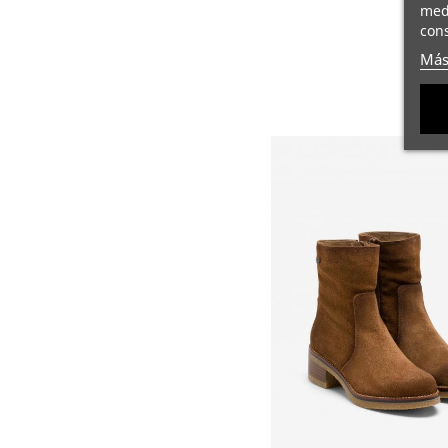
medi
cons
Más