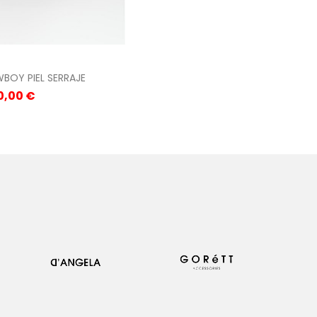
OY PIEL SERRAJE
recio
0,00 €