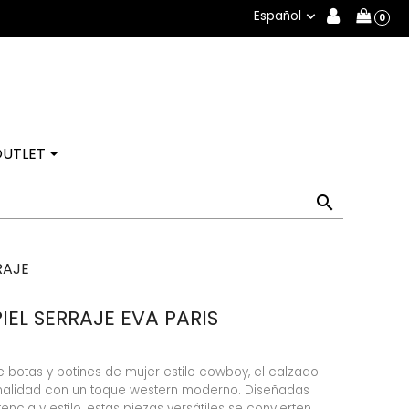
Español

0
OUTLET

RAJE
EL SERRAJE EVA PARIS
 botas y botines de mujer estilo cowboy, el calzado
onalidad con un toque western moderno. Diseñadas
ncia y estilo, estas piezas versátiles se convierten