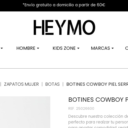
*Envío gratuito a domicilio a partir de 60€
R
HOMBRE
KIDS ZONE
MARCAS
ZAPATOS MUJER
BOTAS
BOTINES COWBOY PIEL SER
BOTINES COWBOY PI
REF.
25026600
Descubre nuestra colección de
perfecto para realzar tu pers
para aportar comodidad, resiste