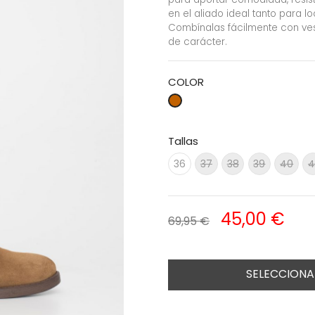
en el aliado ideal tanto para l
Combínalas fácilmente con vesti
de carácter.
COLOR
Tallas
4
36
37
38
39
40
45,00 €
69,95 €
SELECCIONA