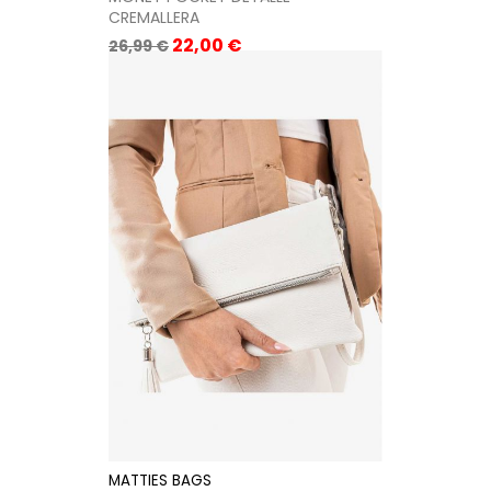
CREMALLERA
Precio
Precio
22,00 €
26,99 €
base
MATTIES BAGS