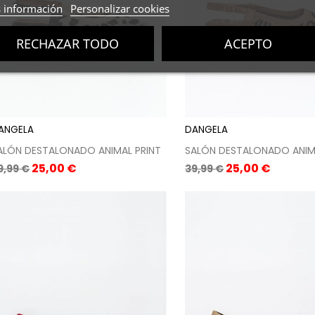
 información
Personalizar cookies
RECHAZAR TODO
ACEPTO
ANGELA
DANGELA
ALÓN DESTALONADO ANIMAL PRINT
SALÓN DESTALONADO ANIM
recio
Precio
Precio
Precio
25,00 €
25,00 €
9,99 €
39,99 €
ase
base