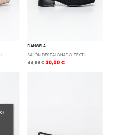
DANGELA
IL
SALÓN DESTALONADO TEXTIL
Precio
Precio
30,00 €
44,99 €
base
ros