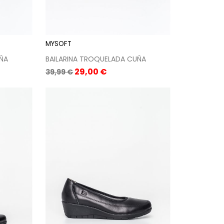
MYSOFT
UÑA
BAILARINA TROQUELADA CUÑA
Precio
Precio
29,00 €
39,99 €
base