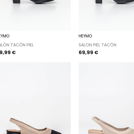
EYMO
HEYMO
ALÓN TACÓN PIEL
SALON PIEL TACÓN
recio
Precio
9,99 €
69,99 €