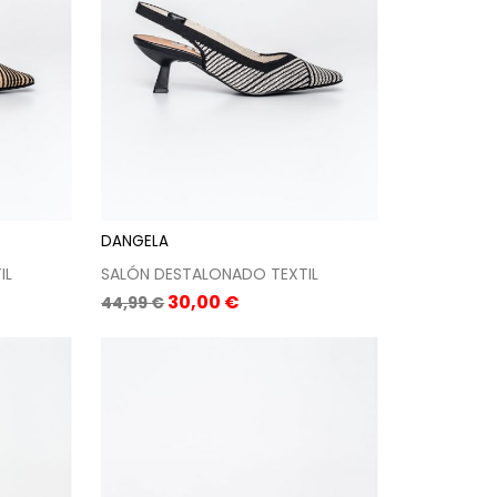
DANGELA
IL
SALÓN DESTALONADO TEXTIL
Precio
Precio
30,00 €
44,99 €
base