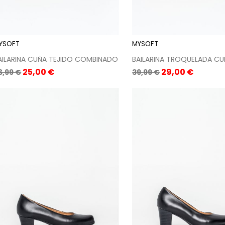
YSOFT
MYSOFT
AILARINA CUÑA TEJIDO COMBINADO
BAILARINA TROQUELADA C
recio
Precio
Precio
Precio
25,00 €
29,00 €
6,99 €
39,99 €
ase
base