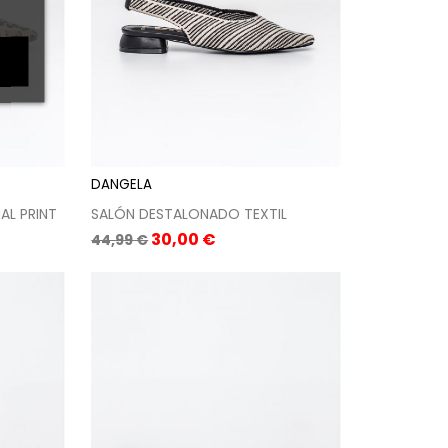
DANGELA
AL PRINT
SALÓN DESTALONADO TEXTIL
Precio
Precio
30,00 €
44,99 €
base