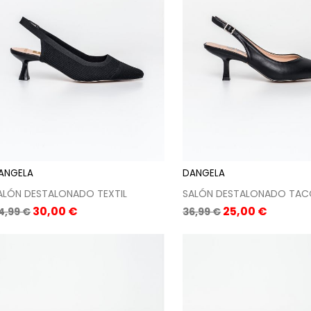
ANGELA
DANGELA
ALÓN DESTALONADO TEXTIL
SALÓN DESTALONADO TA
recio
Precio
Precio
Precio
30,00 €
25,00 €
4,99 €
36,99 €
ase
base