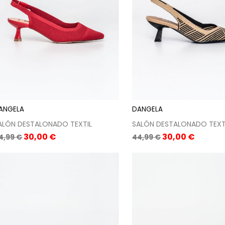
ANGELA
DANGELA
ALÓN DESTALONADO TEXTIL
SALÓN DESTALONADO TEXT
recio
Precio
Precio
Precio
30,00 €
30,00 €
4,99 €
44,99 €
ase
base