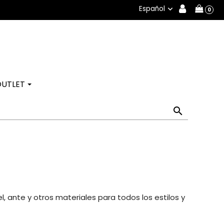
Español

0
OUTLET

 ante y otros materiales para todos los estilos y