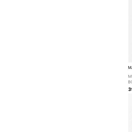
M
M
BO
P
3