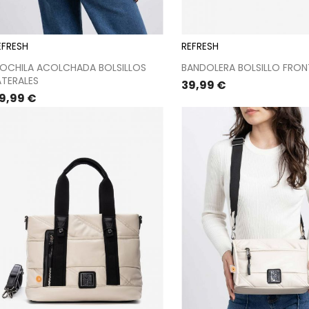
EFRESH
REFRESH
OCHILA ACOLCHADA BOLSILLOS
BANDOLERA BOLSILLO FRON
ATERALES
Precio
39,99 €
recio
9,99 €