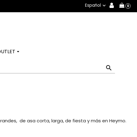
Español

0
OUTLET

randes, de asa corta, larga, de fiesta y más en Heymo.