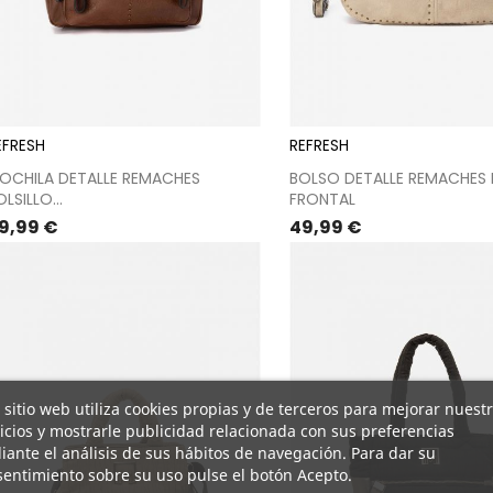
EFRESH
REFRESH
OCHILA DETALLE REMACHES
BOLSO DETALLE REMACHES 
LSILLO...
FRONTAL
recio
Precio
9,99 €
49,99 €
 sitio web utiliza cookies propias y de terceros para mejorar nuest
icios y mostrarle publicidad relacionada con sus preferencias
ante el análisis de sus hábitos de navegación. Para dar su
entimiento sobre su uso pulse el botón Acepto.