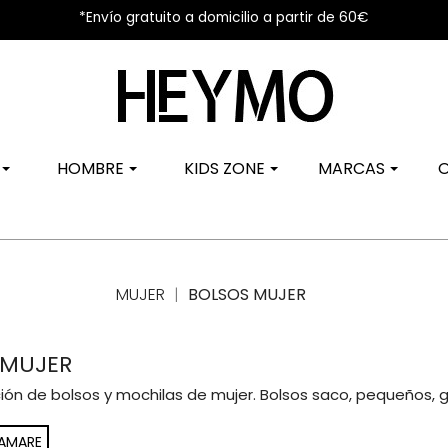
*Envío gratuito a domicilio a partir de 60€
R
HOMBRE
KIDS ZONE
MARCAS
MUJER
BOLSOS MUJER
 MUJER
ión de bolsos y mochilas de mujer. Bolsos saco, pequeños, g
IAMARE