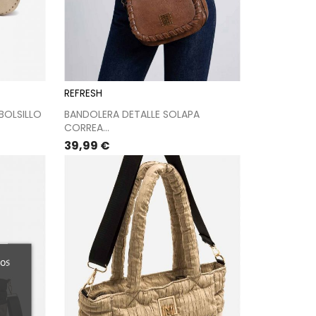
REFRESH
BOLSILLO
BANDOLERA DETALLE SOLAPA
CORREA...
Precio
39,99 €
ros