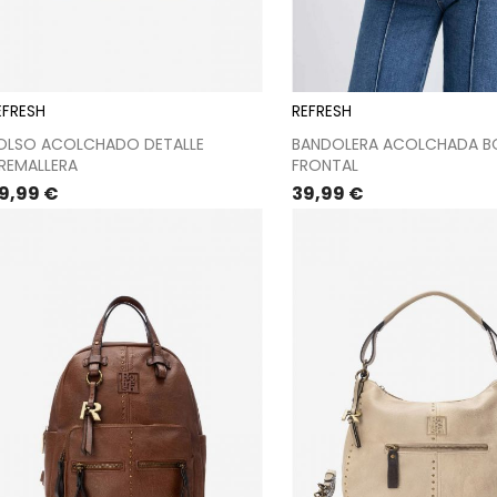
EFRESH
REFRESH
OLSO ACOLCHADO DETALLE
BANDOLERA ACOLCHADA BO
REMALLERA
FRONTAL
recio
Precio
9,99 €
39,99 €