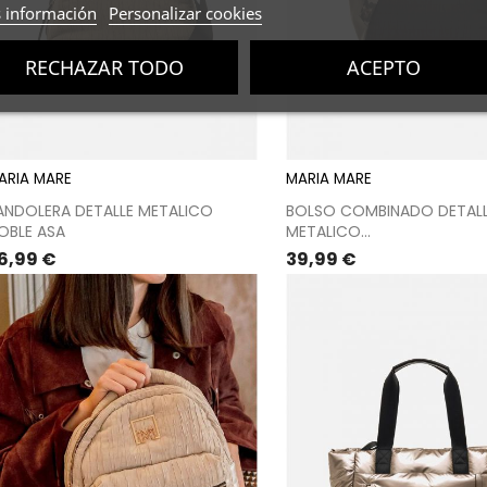
 información
Personalizar cookies
RECHAZAR TODO
ACEPTO
ARIA MARE
MARIA MARE
ANDOLERA DETALLE METALICO
BOLSO COMBINADO DETAL
OBLE ASA
METALICO...
recio
Precio
6,99 €
39,99 €