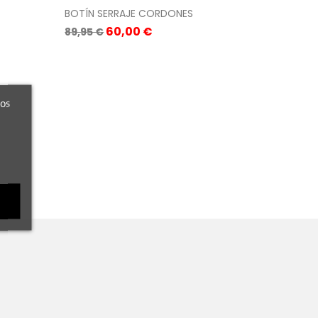
BOTÍN SERRAJE CORDONES
Precio
Precio
60,00 €
89,95 €
base
ros