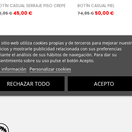
OTÍN CASUAL SERRAJE PISO CREPE
BOTÍN CASUAL PIEL
recio
Precio
Precio
Precio
45,00 €
50,00 €
2,95 €
74,95 €
ase
base
 sitio web utiliza cookies propias y de terceros para mejorar nuest
icios y mostrarle publicidad relacionada con sus preferencias
ante el análisis de sus hábitos de navegación. Para dar su
entimiento sobre su uso pulse el botón Acepto.
 información
Personalizar cookies
RECHAZAR TODO
ACEPTO