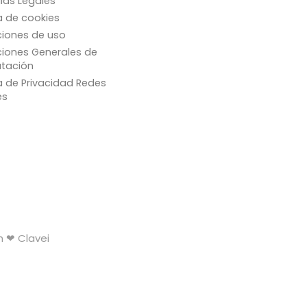
las Legales
ca de cookies
iones de uso
iones Generales de
tación
ca de Privacidad Redes
es
h ❤ Clavei