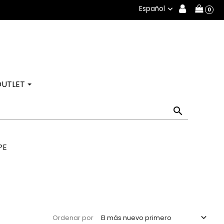
Español

0
OUTLET

PE

El más nuevo primero
Ordenar por