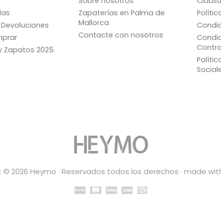
Sobre nosotros
Cláusu
las
Zapaterías en Palma de
Políti
Mallorca
 Devoluciones
Condic
Contacte con nosotros
prar
Condic
Contra
ay Zapatos 2025
Políti
Social
 © 2026 Heymo · Reservados todos los derechos · made wit