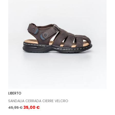
LIBERTO
SANDALIA CERRADA CIERRE VELCRO
Precio
Precio
35,00 €
45,95 €
base