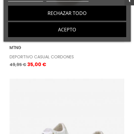
RECHAZAR TODO
ACEPTO
MTNG
DEPORTIVO CASUAL CORDONES
Precio
Precio
35,00 €
49,95 €
base