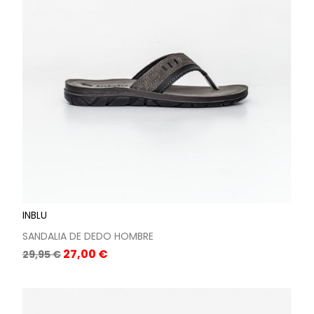
INBLU
SANDALIA DE DEDO HOMBRE
Precio
Precio
27,00 €
29,95 €
base