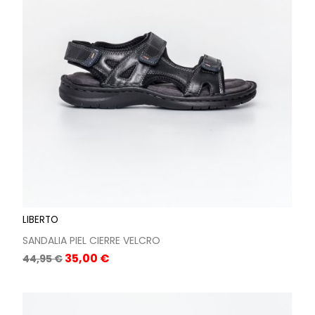
LIBERTO
SANDALIA PIEL CIERRE VELCRO
Precio
Precio
35,00 €
44,95 €
base