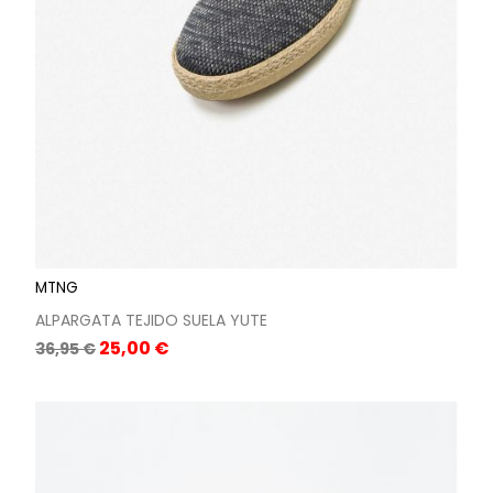
MTNG
ALPARGATA TEJIDO SUELA YUTE
Precio
Precio
25,00 €
36,95 €
base