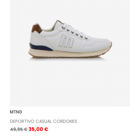
MTNG
DEPORTIVO CASUAL CORDONES
Precio
Precio
35,00 €
49,95 €
base