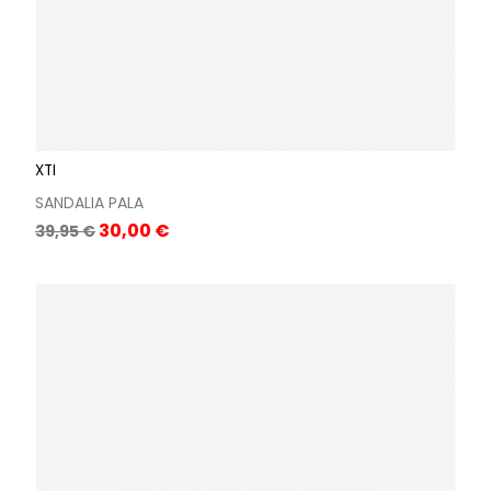
XTI
SANDALIA PALA
Precio
Precio
30,00 €
39,95 €
base