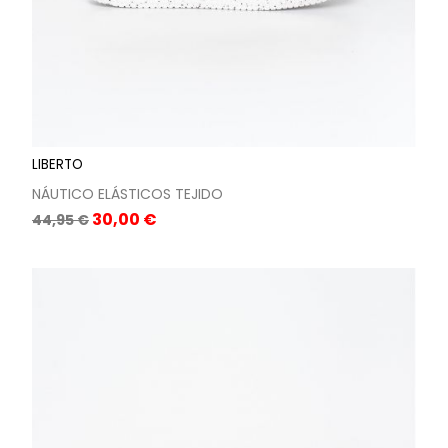
LIBERTO
NÁUTICO ELÁSTICOS TEJIDO
Precio
Precio
30,00 €
44,95 €
base