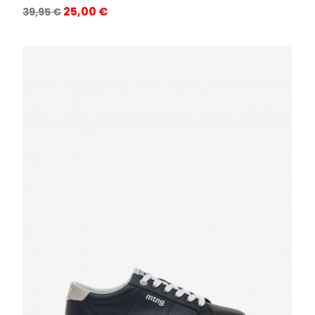
Precio
Precio
25,00 €
39,95 €
base