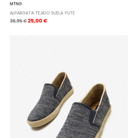
MTNG
ALPARGATA TEJIDO SUELA YUTE
Precio
Precio
25,00 €
36,95 €
base