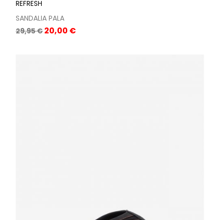
REFRESH
SANDALIA PALA
Precio
Precio
20,00 €
29,95 €
base