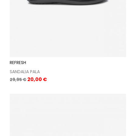
REFRESH
SANDALIA PALA
Precio
Precio
20,00 €
29,95 €
base