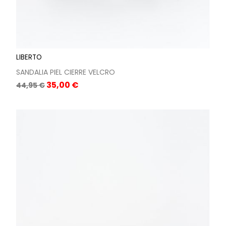
LIBERTO
SANDALIA PIEL CIERRE VELCRO
Precio
Precio
35,00 €
44,95 €
base