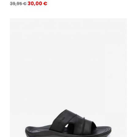
Precio
Precio
30,00 €
39,95 €
base