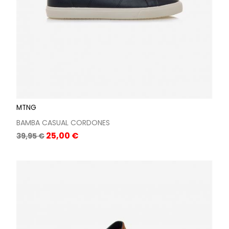
MTNG
BAMBA CASUAL CORDONES
Precio
Precio
25,00 €
39,95 €
base