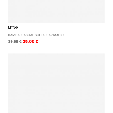
MTNG
BAMBA CASUAL SUELA CARAMELO
Precio
Precio
25,00 €
39,95 €
base