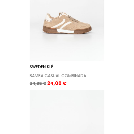
SWEDEN KLË
BAMBA CASUAL COMBINADA
Precio
Precio
24,00 €
34,95 €
base