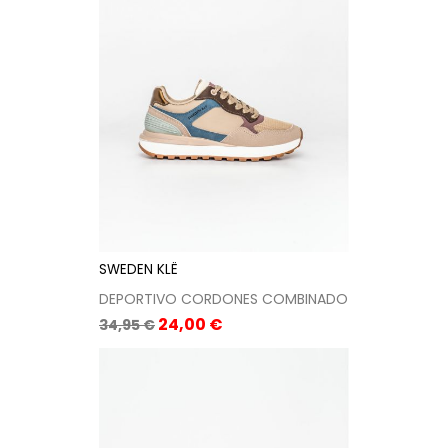
SWEDEN KLË
DEPORTIVO CORDONES COMBINADO
Precio
Precio
24,00 €
34,95 €
base