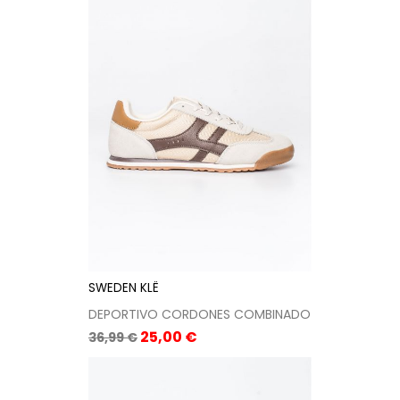
SWEDEN KLË
DEPORTIVO CORDONES COMBINADO
Precio
Precio
25,00 €
36,99 €
base