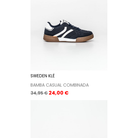
SWEDEN KLË
BAMBA CASUAL COMBINADA
Precio
Precio
24,00 €
34,95 €
base