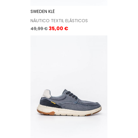
SWEDEN KLË
NÁUTICO TEXTIL ELÁSTICOS
Precio
Precio
35,00 €
49,99 €
base