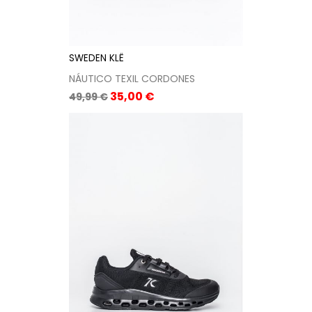
SWEDEN KLË
NÁUTICO TEXIL CORDONES
Precio
Precio
35,00 €
49,99 €
base