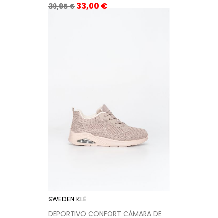
Precio
Precio
33,00 €
39,95 €
base
SWEDEN KLË
DEPORTIVO CONFORT CÁMARA DE