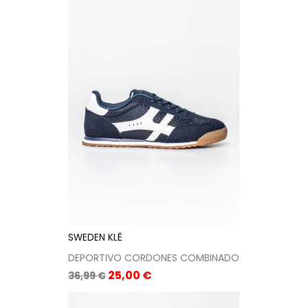
SWEDEN KLË
DEPORTIVO CORDONES COMBINADO
Precio
Precio
25,00 €
36,99 €
base