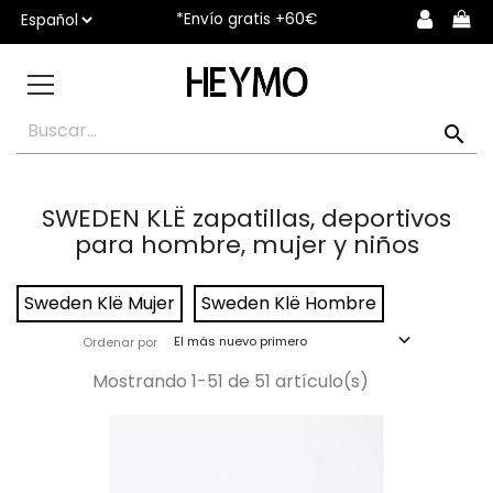
*Envío gratis +60€

SWEDEN KLË zapatillas, deportivos
para hombre, mujer y niños
Sweden Klë Mujer
Sweden Klë Hombre

El más nuevo primero
Ordenar por
Mostrando 1-51 de 51 artículo(s)