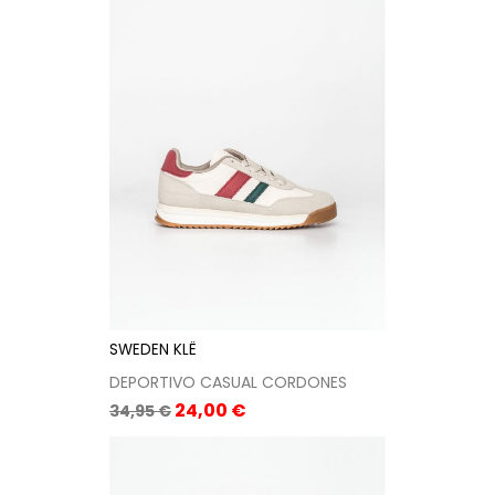
SWEDEN KLË
DEPORTIVO CASUAL CORDONES
Precio
Precio
24,00 €
34,95 €
base