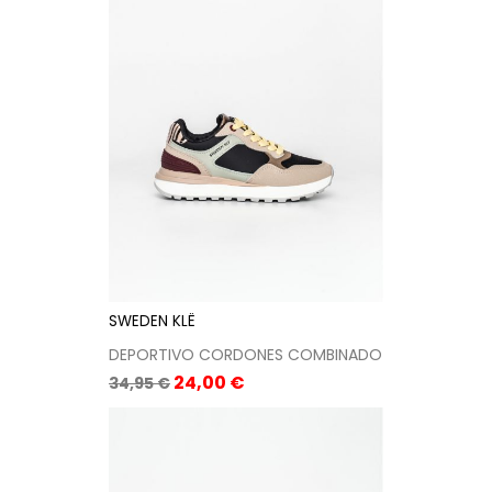
SWEDEN KLË
DEPORTIVO CORDONES COMBINADO
Precio
Precio
24,00 €
34,95 €
base