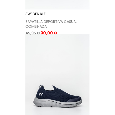
SWEDEN KLË
ZAPATILLA DEPORTIVA CASUAL
COMBINADA
Precio
Precio
30,00 €
45,95 €
base