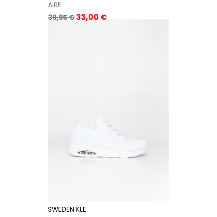
AIRE
Precio
Precio
33,00 €
39,95 €
base
SWEDEN KLË