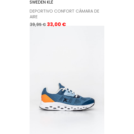
SWEDEN KLË
DEPORTIVO CONFORT CÁMARA DE
AIRE
Precio
Precio
33,00 €
39,95 €
base