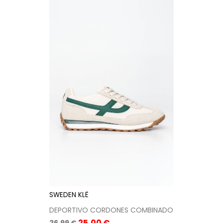
SWEDEN KLË
DEPORTIVO CORDONES COMBINADO
Precio
Precio
25,00 €
36,99 €