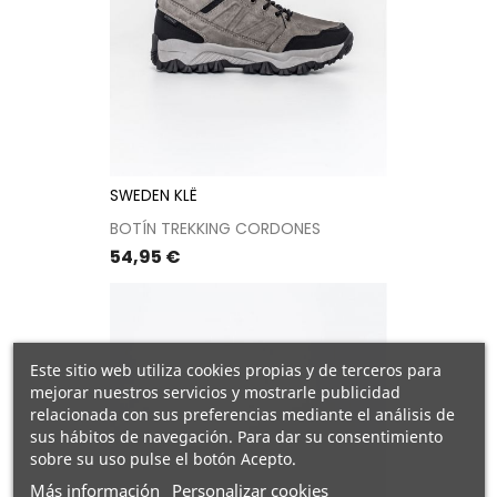
SWEDEN KLË
BOTÍN TREKKING CORDONES
Precio
54,95 €
Este sitio web utiliza cookies propias y de terceros para
mejorar nuestros servicios y mostrarle publicidad
relacionada con sus preferencias mediante el análisis de
sus hábitos de navegación. Para dar su consentimiento
sobre su uso pulse el botón Acepto.
Más información
Personalizar cookies