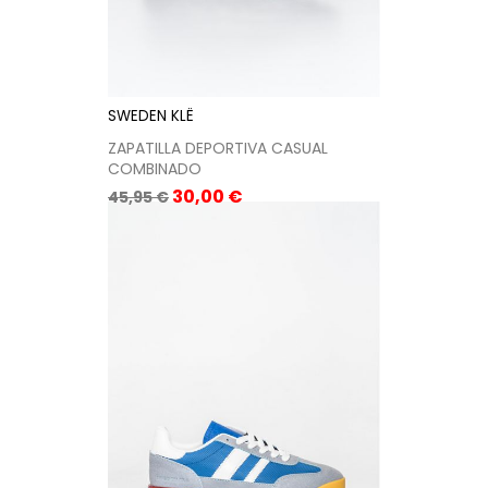
SWEDEN KLË
ZAPATILLA DEPORTIVA CASUAL
COMBINADO
Precio
Precio
30,00 €
45,95 €
base