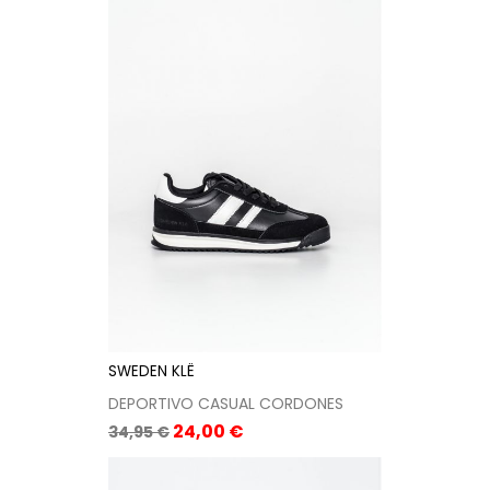
SWEDEN KLË
DEPORTIVO CASUAL CORDONES
Precio
Precio
24,00 €
34,95 €
base