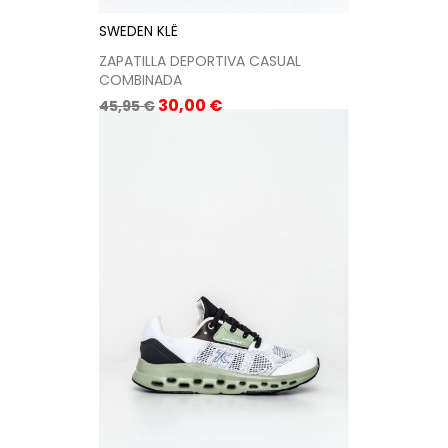
SWEDEN KLË
ZAPATILLA DEPORTIVA CASUAL
COMBINADA
Precio
Precio
30,00 €
45,95 €
base