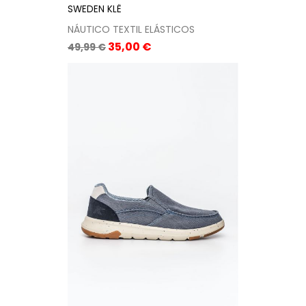
SWEDEN KLË
NÁUTICO TEXTIL ELÁSTICOS
Precio
Precio
35,00 €
49,99 €
base