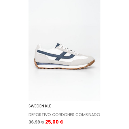
SWEDEN KLË
DEPORTIVO CORDONES COMBINADO
Precio
Precio
25,00 €
36,99 €
base