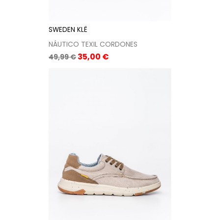
SWEDEN KLË
NÁUTICO TEXIL CORDONES
Precio
Precio
35,00 €
49,99 €
base