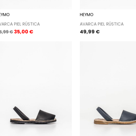
EYMO
HEYMO
VARCA PIEL RÚSTICA
AVARCA PIEL RÚSTICA
recio
Precio
Precio
35,00 €
49,99 €
5,99 €
ase