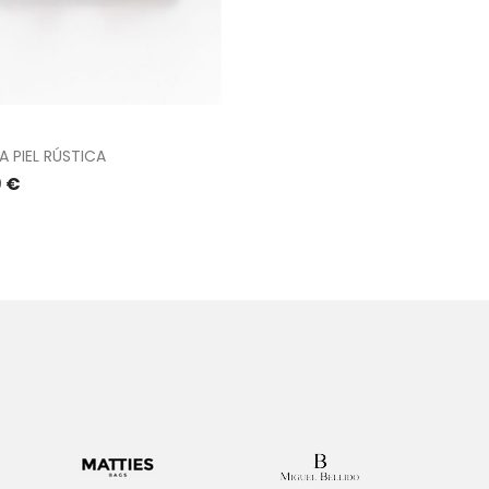
 PIEL RÚSTICA
o
9 €