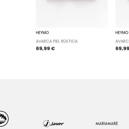
HEYMO
HEYMO
AVARCA PIEL RÚSTICA
AVARCA
Precio
Preci
69,99 €
69,9