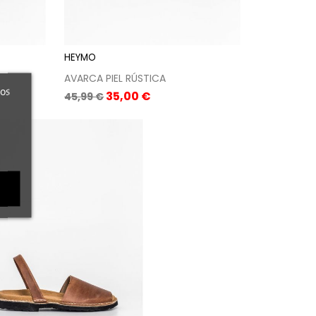
HEYMO
AVARCA PIEL RÚSTICA
ros
Precio
Precio
35,00 €
45,99 €
base