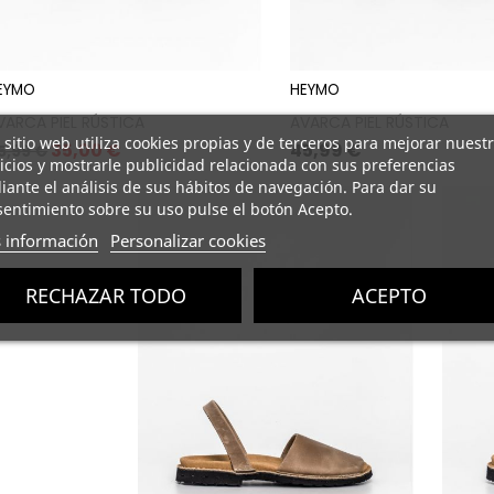
EYMO
HEYMO
VARCA PIEL RÚSTICA
AVARCA PIEL RÚSTICA
 sitio web utiliza cookies propias y de terceros para mejorar nuest
recio
Precio
Precio
35,00 €
45,99 €
5,99 €
icios y mostrarle publicidad relacionada con sus preferencias
ase
ante el análisis de sus hábitos de navegación. Para dar su
entimiento sobre su uso pulse el botón Acepto.
 información
Personalizar cookies
RECHAZAR TODO
ACEPTO