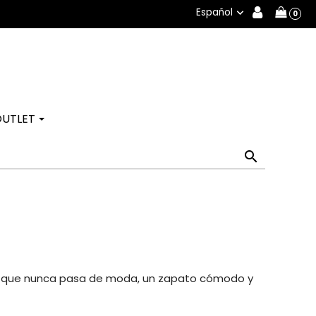
Español

0
OUTLET

co que nunca pasa de moda, un zapato cómodo y