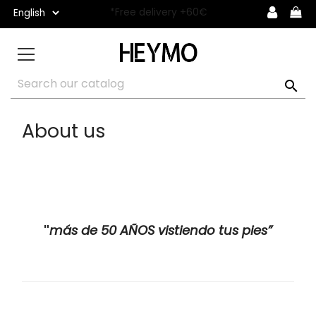
*Free delivery +60€

About us
"
más de 50 AÑOS vistiendo tus pies”