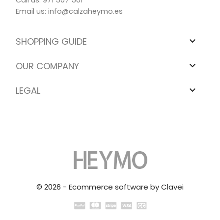
Call us:
971 507 501
Email us:
info@calzaheymo.es
SHOPPING GUIDE

OUR COMPANY

LEGAL

© 2026 - Ecommerce software by Clavei