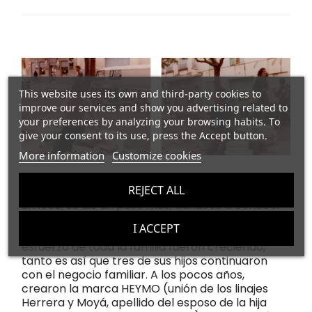
This website uses its own and third-party cookies to
improve our services and show you advertising related to
your preferences by analyzing your browsing habits. To
give your consent to its use, press the Accept button.
More information
Customize cookies
REJECT ALL
En 1980, se dio un paso más, dándose a conocer
como “Calzados Herrera” inaugurando su tienda
I ACCEPT
en la Gran Vía de Inca. Con el tiempo y el
esfuerzo de toda la familia fueron creciendo,
tanto es así que tres de sus hijos continuaron
con el negocio familiar. A los pocos años,
crearon la marca HEYMO (unión de los linajes
Herrera y Moyá, apellido del esposo de la hija